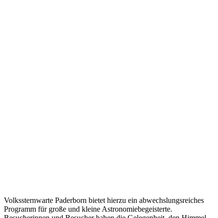
Volkssternwarte Paderborn bietet hierzu ein abwechslungsreiches
Programm für große und kleine Astronomiebegeisterte.
Besucherinnen und Besucher haben die Gelegenheit, den Himmel